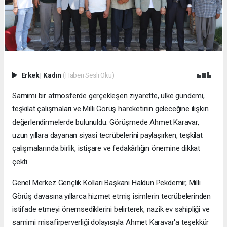
Erkek
|
Kadın
(Haberi Sesli Oku)
Samimi bir atmosferde gerçekleşen ziyarette, ülke gündemi,
teşkilat çalışmaları ve Milli Görüş hareketinin geleceğine ilişkin
değerlendirmelerde bulunuldu. Görüşmede Ahmet Karavar,
uzun yıllara dayanan siyasi tecrübelerini paylaşırken, teşkilat
çalışmalarında birlik, istişare ve fedakârlığın önemine dikkat
çekti.
Genel Merkez Gençlik Kolları Başkanı Haldun Pekdemir, Milli
Görüş davasına yıllarca hizmet etmiş isimlerin tecrübelerinden
istifade etmeyi önemsediklerini belirterek, nazik ev sahipliği ve
samimi misafirperverliği dolayısıyla Ahmet Karavar'a teşekkür