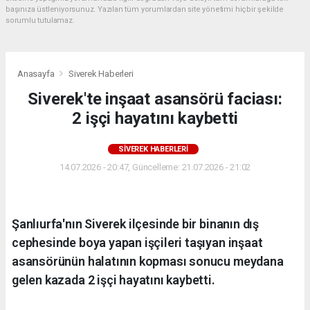
başınıza üstleniyorsunuz. Yazılan tüm yorumlardan site yönetimi hiçbir şekilde
sorumlu tutulamaz.
Anasayfa
Siverek Haberleri
Siverek'te inşaat asansörü faciası:
2 işçi hayatını kaybetti
SIVEREK HABERLERI
14.07.2026 - 20:47, Güncelleme: 21.07.2026 - 21:02
Şanlıurfa'nın Siverek ilçesinde bir binanın dış
cephesinde boya yapan işçileri taşıyan inşaat
asansörünün halatının kopması sonucu meydana
gelen kazada 2 işçi hayatını kaybetti.