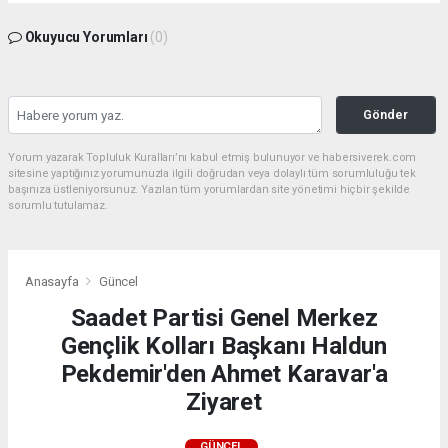
Okuyucu Yorumları
(0)
Gönder
Yorum yazarak Topluluk Kuralları’nı kabul etmiş bulunuyor ve habersiverek.com
sitesine yaptığınız yorumunuzla ilgili doğrudan veya dolaylı tüm sorumluluğu tek
başınıza üstleniyorsunuz. Yazılan tüm yorumlardan site yönetimi hiçbir şekilde
sorumlu tutulamaz.
Anasayfa
Güncel
Saadet Partisi Genel Merkez
Gençlik Kolları Başkanı Haldun
Pekdemir'den Ahmet Karavar'a
Ziyaret
GÜNCEL