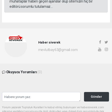
muhataplar haberi geçen ajanslar olup sitemizin hiç bir
editörü sorumlu tutulamaz...
Haber siverek
mevlutbay63@gmail.com
Okuyucu Yorumları
(0)
Gönder
Yorum yazarak Topluluk Kuralları’nı kabul etmiş bulunuyor ve habersiverek.com
sitesine yaptığınız yorumunuzla ilgili doğrudan veya dolaylı tüm sorumluluğu tek