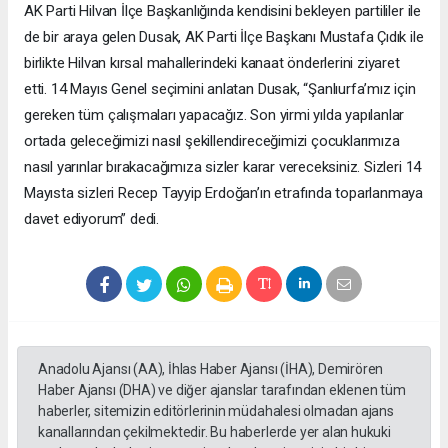
AK Parti Hilvan İlçe Başkanlığında kendisini bekleyen partililer ile
de bir araya gelen Dusak, AK Parti İlçe Başkanı Mustafa Çıdık ile
birlikte Hilvan kırsal mahallerindeki kanaat önderlerini ziyaret
etti. 14 Mayıs Genel seçimini anlatan Dusak, “Şanlıurfa’mız için
gereken tüm çalışmaları yapacağız. Son yirmi yılda yapılanlar
ortada geleceğimizi nasıl şekillendireceğimizi çocuklarımıza
nasıl yarınlar bırakacağımıza sizler karar vereceksiniz. Sizleri 14
Mayısta sizleri Recep Tayyip Erdoğan’ın etrafında toparlanmaya
davet ediyorum” dedi.
Anadolu Ajansı (AA), İhlas Haber Ajansı (İHA), Demirören
Haber Ajansı (DHA) ve diğer ajanslar tarafından eklenen tüm
haberler, sitemizin editörlerinin müdahalesi olmadan ajans
kanallarından çekilmektedir. Bu haberlerde yer alan hukuki