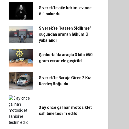
Siverek’te aile hekimi evinde
ölü bulundu
Siverek’te “kasten öldürme”
suçundan aranan hükümlü
yakalandı
Şanlıurfa’da araçta 3 kilo 650
gram esrar ele geçirildi
Siverek’te Baraja Giren 2 Kız
Kardeş Boğuldu
3 ay önce çalınan motosiklet
sahibine teslim edildi