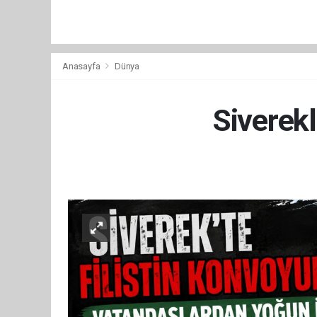
Anasayfa
Dünya
Siverekl