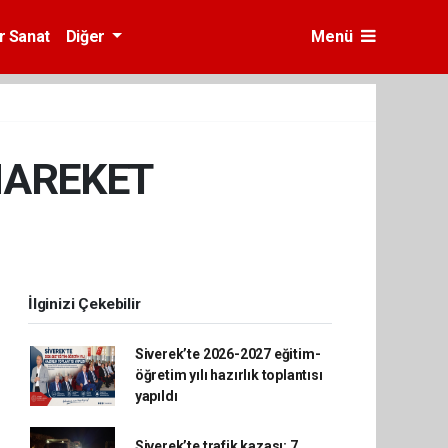
r Sanat
Diğer
Menü
HAREKET
İlginizi Çekebilir
Siverek’te 2026-2027 eğitim-
öğretim yılı hazırlık toplantısı
yapıldı
Siverek’te trafik kazası: 7