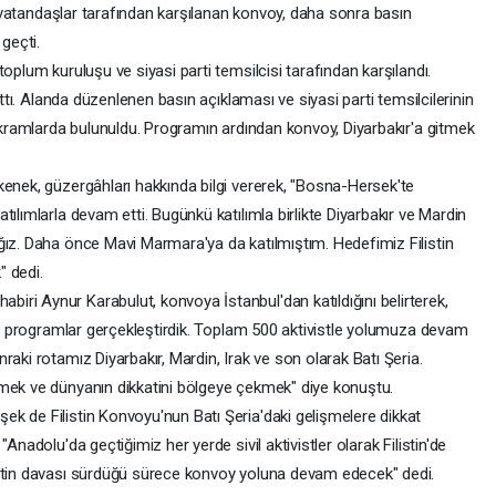
an vatandaşlar tarafından karşılanan konvoy, daha sonra basın
geçti.
plum kuruluşu ve siyasi parti temsilcisi tarafından karşılandı.
attı. Alanda düzenlenen basın açıklaması ve siyasi parti temsilcilerinin
 ikramlarda bulunuldu. Programın ardından konvoy, Diyarbakır'a gitmek
enek, güzergâhları hakkında bilgi vererek, "Bosna-Hersek'te
ılımlarla devam etti. Bugünkü katılımla birlikte Diyarbakır ve Mardin
ğız. Daha önce Mavi Marmara'ya da katılmıştım. Hedefimiz Filistin
" dedi.
i Aynur Karabulut, konvoya İstanbul'dan katıldığını belirterek,
nde programlar gerçekleştirdik. Toplam 500 aktivistle yolumuza devam
raki rotamız Diyarbakır, Mardin, Irak ve son olarak Batı Şeria.
kmek ve dünyanın dikkatini bölgeye çekmek" diye konuştu.
 de Filistin Konvoyu'nun Batı Şeria'daki gelişmelere dikkat
Anadolu'da geçtiğimiz her yerde sivil aktivistler olarak Filistin'de
istin davası sürdüğü sürece konvoy yoluna devam edecek" dedi.