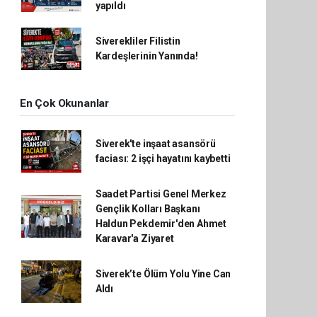
yapıldı
Siverekliler Filistin
Kardeşlerinin Yanında!
En Çok Okunanlar
Siverek'te inşaat asansörü
faciası: 2 işçi hayatını kaybetti
Saadet Partisi Genel Merkez
Gençlik Kolları Başkanı
Haldun Pekdemir'den Ahmet
Karavar'a Ziyaret
Siverek’te Ölüm Yolu Yine Can
Aldı