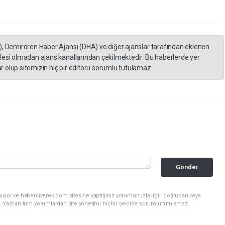
), Demirören Haber Ajansı (DHA) ve diğer ajanslar tarafından eklenen
lesi olmadan ajans kanallarından çekilmektedir. Bu haberlerde yer
 olup sitemizin hiç bir editörü sorumlu tutulamaz...
Gönder
nuyor ve habersiverek.com sitesine yaptığınız yorumunuzla ilgili doğrudan veya
. Yazılan tüm yorumlardan site yönetimi hiçbir şekilde sorumlu tutulamaz.