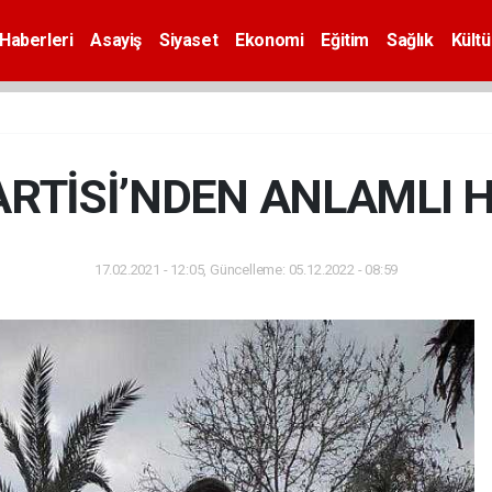
Haberleri
Asayiş
Siyaset
Ekonomi
Eğitim
Sağlık
Kültü
ARTİSİ’NDEN ANLAMLI 
17.02.2021 - 12:05, Güncelleme: 05.12.2022 - 08:59