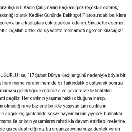
a ilişkin İl Kadın Çalışmaları Başkanlığına teşekkür ederek,
şkanlığı olarak Kediler Gününde Balıklıgöl Platosundaki balıklara
görev alan arkadaşlara çok teşekkür ederim. Siyasette egemen
tir. İnşallah bizler de siyasette merhameti egemen kılacağız”
N UĞURLU ise; “17 Şubat Dünya Kediler günü nedeniyle böyle bir
 hem mama verelim hem de bir farkındalık oluşturarak sonraki
lmaması gerektiğini kendimize ve çevremize hatırlatalım
rti değiliz. Her canlının yaşama hakkı olduğuna inanıp,
olmadığını ve bizlerle birlikte yaşayan tüm canlıların
ikle soğuk kış günlerinde sokak hayvanlarının yiyecek bulmakta
 mama ile onların yaşamlarını rahatlıkla devam ettirilebilmelerine
inde gerçekleştirdiğimiz bu organizasyonumuza destek veren