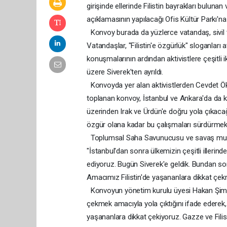
girişinde ellerinde Filistin bayrakları bulun
açıklamasının yapılacağı Ofis Kültür Parkı'na 
Konvoy burada da yüzlerce vatandaş, sivil to
Vatandaşlar, "Filistin'e özgürlük" sloganları 
konuşmalarının ardından aktivistlere çeşitli
üzere Siverek'ten ayrıldı.
Konvoyda yer alan aktivistlerden Cevdet Ök
toplanan konvoy, İstanbul ve Ankara'da da kat
üzerinden Irak ve Ürdün'e doğru yola çıkaca
özgür olana kadar bu çalışmaları sürdürmek
Toplumsal Saha Savunucusu ve savaş muhabir
"İstanbul'dan sonra ülkemizin çeşitli illeri
ediyoruz. Bugün Siverek'e geldik. Bundan son
Amacımız Filistin'de yaşananlara dikkat çe
Konvoyun yönetim kurulu üyesi Hakan Şimşek
çekmek amacıyla yola çıktığını ifade ederek, "
yaşananlara dikkat çekiyoruz. Gazze ve Fil