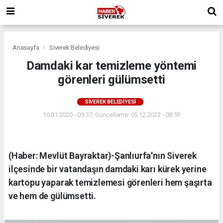
Anasayfa
Siverek Belediyesi
Damdaki kar temizleme yöntemi
görenleri gülümsetti
SIVEREK BELEDIYESI
10.01.2020 - 09:37, Güncelleme: 05.12.2022 - 08:59
(Haber: Mevlüt Bayraktar)-Şanlıurfa'nın Siverek
ilçesinde bir vatandaşın damdaki karı kürek yerine
kartopu yaparak temizlemesi görenleri hem şaşırta
ve hem de gülümsetti.