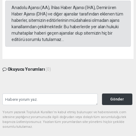
Anadolu Ajansı (AA), İhlas Haber Ajansı (İHA), Demirören
Haber Ajansı (DHA) ve diğer ajanslar tarafından eklenen tüm
haberler, sitemizin editörlerinin müdahalesi olmadan ajans
kanallarından çekilmektedir. Bu haberlerde yer alan hukuki
muhataplar haberi geçen ajanslar olup sitemizin hiç bir
editörü sorumlu tutulamaz...
Okuyucu Yorumları
(0)
Gönder
Yorum yazarak Topluluk Kuralları’nı kabul etmiş bulunuyor ve habersiverek.com
sitesine yaptığınız yorumunuzla ilgili doğrudan veya dolaylı tüm sorumluluğu tek
başınıza üstleniyorsunuz. Yazılan tüm yorumlardan site yönetimi hiçbir şekilde
sorumlu tutulamaz.