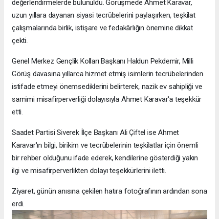
değerlendirmelerde bulunuldu. Görüşmede Ahmet Karavar,
uzun yıllara dayanan siyasi tecrübelerini paylaşırken, teşkilat
çalışmalarında birlik, istişare ve fedakârlığın önemine dikkat
çekti.
Genel Merkez Gençlik Kolları Başkanı Haldun Pekdemir, Milli
Görüş davasına yıllarca hizmet etmiş isimlerin tecrübelerinden
istifade etmeyi önemsediklerini belirterek, nazik ev sahipliği ve
samimi misafirperverliği dolayısıyla Ahmet Karavar'a teşekkür
etti.
Saadet Partisi Siverek İlçe Başkanı Ali Çiftel ise Ahmet
Karavar'ın bilgi, birikim ve tecrübelerinin teşkilatlar için önemli
bir rehber olduğunu ifade ederek, kendilerine gösterdiği yakın
ilgi ve misafirperverlikten dolayı teşekkürlerini iletti.
Ziyaret, günün anısına çekilen hatıra fotoğrafının ardından sona
erdi.