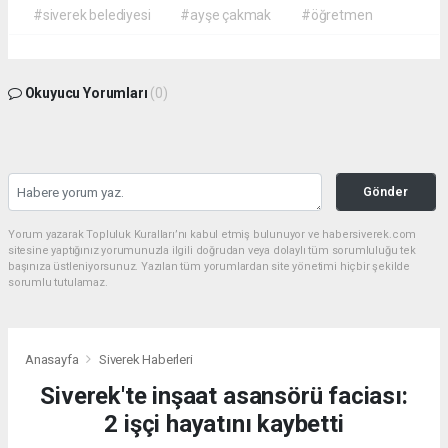
#siverek belediyesi
#ayşe çakmak
#öğretmen
Okuyucu Yorumları
(0)
Gönder
Yorum yazarak Topluluk Kuralları’nı kabul etmiş bulunuyor ve habersiverek.com
sitesine yaptığınız yorumunuzla ilgili doğrudan veya dolaylı tüm sorumluluğu tek
başınıza üstleniyorsunuz. Yazılan tüm yorumlardan site yönetimi hiçbir şekilde
sorumlu tutulamaz.
Anasayfa
Siverek Haberleri
Siverek'te inşaat asansörü faciası:
2 işçi hayatını kaybetti