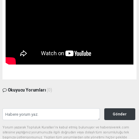
Okuyucu Yorumları
(0)
Gönder
Yorum yazarak Topluluk Kuralları’nı kabul etmiş bulunuyor ve habersiverek.com
sitesine yaptığınız yorumunuzla ilgili doğrudan veya dolaylı tüm sorumluluğu tek
başınıza üstleniyorsunuz. Yazılan tüm yorumlardan site yönetimi hiçbir şekilde