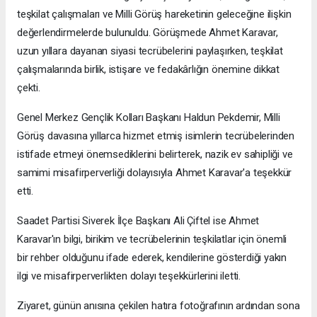
teşkilat çalışmaları ve Milli Görüş hareketinin geleceğine ilişkin
değerlendirmelerde bulunuldu. Görüşmede Ahmet Karavar,
uzun yıllara dayanan siyasi tecrübelerini paylaşırken, teşkilat
çalışmalarında birlik, istişare ve fedakârlığın önemine dikkat
çekti.
Genel Merkez Gençlik Kolları Başkanı Haldun Pekdemir, Milli
Görüş davasına yıllarca hizmet etmiş isimlerin tecrübelerinden
istifade etmeyi önemsediklerini belirterek, nazik ev sahipliği ve
samimi misafirperverliği dolayısıyla Ahmet Karavar'a teşekkür
etti.
Saadet Partisi Siverek İlçe Başkanı Ali Çiftel ise Ahmet
Karavar'ın bilgi, birikim ve tecrübelerinin teşkilatlar için önemli
bir rehber olduğunu ifade ederek, kendilerine gösterdiği yakın
ilgi ve misafirperverlikten dolayı teşekkürlerini iletti.
Ziyaret, günün anısına çekilen hatıra fotoğrafının ardından sona