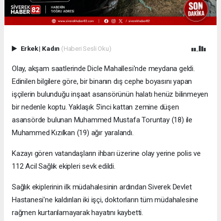
Erkek
|
Kadın
(Haberi Sesli Oku)
Olay, akşam saatlerinde Dicle Mahallesi'nde meydana geldi.
Edinilen bilgilere göre, bir binanın dış cephe boyasını yapan
işçilerin bulunduğu inşaat asansörünün halatı henüz bilinmeyen
bir nedenle koptu. Yaklaşık 5'inci kattan zemine düşen
asansörde bulunan Muhammed Mustafa Toruntay (18) ile
Muhammed Kızılkan (19) ağır yaralandı.
Kazayı gören vatandaşların ihbarı üzerine olay yerine polis ve
112 Acil Sağlık ekipleri sevk edildi.
Sağlık ekiplerinin ilk müdahalesinin ardından Siverek Devlet
Hastanesi'ne kaldırılan iki işçi, doktorların tüm müdahalesine
rağmen kurtarılamayarak hayatını kaybetti.