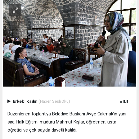
Erkek
|
Kadın
(Haberi Sesli Oku)
Düzenlenen toplantıya Belediye Başkanı Ayşe Çakmak’ın yanı
sıra Halk Eğitimi müdürü Mahmut Kışlar, öğretmen, usta
öğretici ve çok sayıda davetli katıldı.