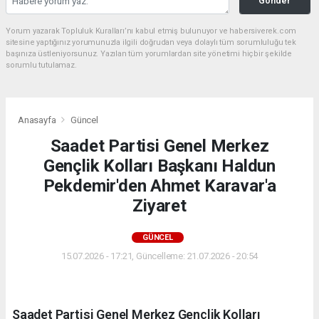
Gönder
Yorum yazarak Topluluk Kuralları’nı kabul etmiş bulunuyor ve habersiverek.com
sitesine yaptığınız yorumunuzla ilgili doğrudan veya dolaylı tüm sorumluluğu tek
başınıza üstleniyorsunuz. Yazılan tüm yorumlardan site yönetimi hiçbir şekilde
sorumlu tutulamaz.
Anasayfa
Güncel
Saadet Partisi Genel Merkez
Gençlik Kolları Başkanı Haldun
Pekdemir'den Ahmet Karavar'a
Ziyaret
GÜNCEL
15.07.2026 - 17:21, Güncelleme: 21.07.2026 - 20:54
Saadet Partisi Genel Merkez Gençlik Kolları