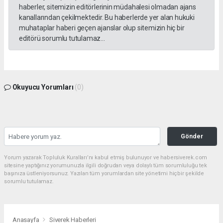
haberler, sitemizin editörlerinin müdahalesi olmadan ajans
kanallarından çekilmektedir. Bu haberlerde yer alan hukuki
muhataplar haberi geçen ajanslar olup sitemizin hiç bir
editörü sorumlu tutulamaz...
Okuyucu Yorumları
(0)
Gönder
Yorum yazarak Topluluk Kuralları’nı kabul etmiş bulunuyor ve habersiverek.com
sitesine yaptığınız yorumunuzla ilgili doğrudan veya dolaylı tüm sorumluluğu tek
başınıza üstleniyorsunuz. Yazılan tüm yorumlardan site yönetimi hiçbir şekilde
sorumlu tutulamaz.
Anasayfa
Siverek Haberleri