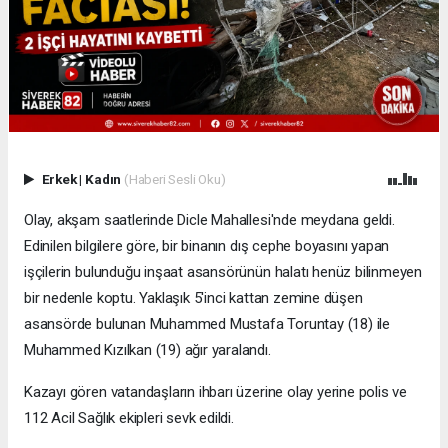
Erkek
|
Kadın
(Haberi Sesli Oku)
Olay, akşam saatlerinde Dicle Mahallesi'nde meydana geldi.
Edinilen bilgilere göre, bir binanın dış cephe boyasını yapan
işçilerin bulunduğu inşaat asansörünün halatı henüz bilinmeyen
bir nedenle koptu. Yaklaşık 5'inci kattan zemine düşen
asansörde bulunan Muhammed Mustafa Toruntay (18) ile
Muhammed Kızılkan (19) ağır yaralandı.
Kazayı gören vatandaşların ihbarı üzerine olay yerine polis ve
112 Acil Sağlık ekipleri sevk edildi.