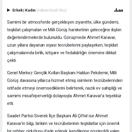
Erkek
|
Kadın
(Haberi Sesli Oku)
Samimi bir atmosferde gerçekleşen ziyarette, ülke gündemi,
teşkilat çalışmaları ve Milli Görüş hareketinin geleceğine ilişkin
değerlendirmelerde bulunuldu. Görüşmede Ahmet Karavar,
uzun yıllara dayanan siyasi tecrübelerini paylaşırken, teşkilat
çalışmalarında birlik, istişare ve fedakârlığın önemine dikkat
çekti.
Genel Merkez Gençlik Kolları Başkanı Haldun Pekdemir, Milli
Görüş davasına yıllarca hizmet etmiş isimlerin tecrübelerinden
istifade etmeyi önemsediklerini belirterek, nazik ev sahipliği ve
samimi misafirperverliği dolayısıyla Ahmet Karavar'a teşekkür
etti.
Saadet Partisi Siverek İlçe Başkanı Ali Çiftel ise Ahmet
Karavar'ın bilgi, birikim ve tecrübelerinin teşkilatlar için önemli
bir rehber olduğunu ifade ederek, kendilerine gösterdiği yakın