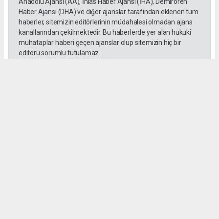
Anadolu Ajansı (AA), İhlas Haber Ajansı (İHA), Demirören
Haber Ajansı (DHA) ve diğer ajanslar tarafından eklenen tüm
haberler, sitemizin editörlerinin müdahalesi olmadan ajans
kanallarından çekilmektedir. Bu haberlerde yer alan hukuki
muhataplar haberi geçen ajanslar olup sitemizin hiç bir
editörü sorumlu tutulamaz...
Okuyucu Yorumları
(0)
Gönder
Yorum yazarak Topluluk Kuralları’nı kabul etmiş bulunuyor ve habersiverek.com
sitesine yaptığınız yorumunuzla ilgili doğrudan veya dolaylı tüm sorumluluğu tek
başınıza üstleniyorsunuz. Yazılan tüm yorumlardan site yönetimi hiçbir şekilde
sorumlu tutulamaz.