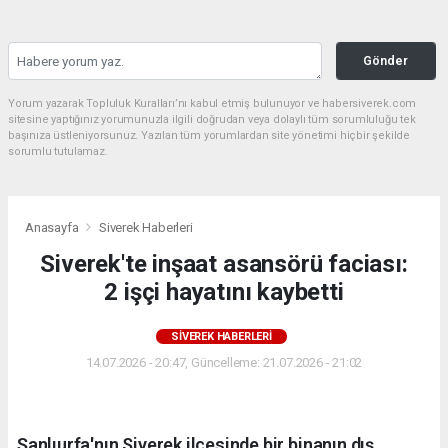
Gönder
Yorum yazarak Topluluk Kuralları’nı kabul etmiş bulunuyor ve habersiverek.com
sitesine yaptığınız yorumunuzla ilgili doğrudan veya dolaylı tüm sorumluluğu tek
başınıza üstleniyorsunuz. Yazılan tüm yorumlardan site yönetimi hiçbir şekilde
sorumlu tutulamaz.
Anasayfa
Siverek Haberleri
Siverek'te inşaat asansörü faciası:
2 işçi hayatını kaybetti
SIVEREK HABERLERI
14.07.2026 - 20:47, Güncelleme: 21.07.2026 - 21:02
Şanlıurfa'nın Siverek ilçesinde bir binanın dış