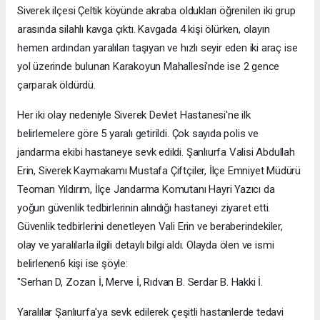
Siverek ilçesi Çeltik köyünde akraba oldukları öğrenilen iki grup
arasında silahlı kavga çıktı. Kavgada 4 kişi ölürken, olayın
hemen ardından yaralıları taşıyan ve hızlı seyir eden iki araç ise
yol üzerinde bulunan Karakoyun Mahallesi'nde ise 2 gence
çarparak öldürdü.
Her iki olay nedeniyle Siverek Devlet Hastanesi'ne ilk
belirlemelere göre 5 yaralı getirildi. Çok sayıda polis ve
jandarma ekibi hastaneye sevk edildi. Şanlıurfa Valisi Abdullah
Erin, Siverek Kaymakamı Mustafa Çiftçiler, İlçe Emniyet Müdürü
Teoman Yıldırım, İlçe Jandarma Komutanı Hayri Yazıcı da
yoğun güvenlik tedbirlerinin alındığı hastaneyi ziyaret etti.
Güvenlik tedbirlerini denetleyen Vali Erin ve beraberindekiler,
olay ve yaralılarla ilgili detaylı bilgi aldı. Olayda ölen ve ismi
belirlenen6 kişi ise şöyle:
"Serhan D, Zozan İ, Merve İ, Rıdvan B. Serdar B. Hakki İ.
Yaralılar Şanlıurfa'ya sevk edilerek çeşitli hastanlerde tedavi