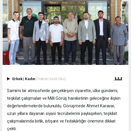
Erkek
|
Kadın
(Haberi Sesli Oku)
Samimi bir atmosferde gerçekleşen ziyarette, ülke gündemi,
teşkilat çalışmaları ve Milli Görüş hareketinin geleceğine ilişkin
değerlendirmelerde bulunuldu. Görüşmede Ahmet Karavar,
uzun yıllara dayanan siyasi tecrübelerini paylaşırken, teşkilat
çalışmalarında birlik, istişare ve fedakârlığın önemine dikkat
çekti.