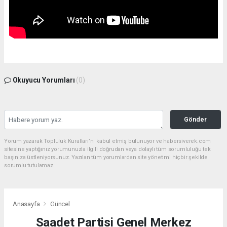
Okuyucu Yorumları
(0)
Gönder
Yorum yazarak Topluluk Kuralları’nı kabul etmiş bulunuyor ve habersiverek.com
sitesine yaptığınız yorumunuzla ilgili doğrudan veya dolaylı tüm sorumluluğu tek
başınıza üstleniyorsunuz. Yazılan tüm yorumlardan site yönetimi hiçbir şekilde
sorumlu tutulamaz.
Anasayfa
Güncel
Saadet Partisi Genel Merkez