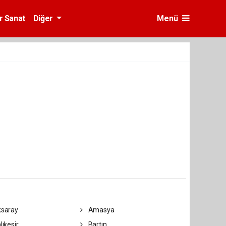
r Sanat
Diğer
Menü
saray
Amasya
lıkesir
Bartın