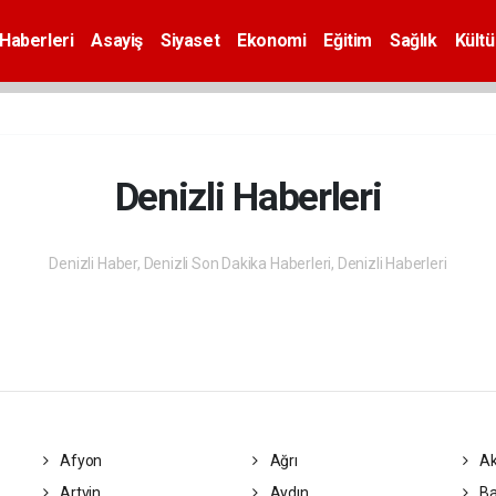
Haberleri
Asayiş
Siyaset
Ekonomi
Eğitim
Sağlık
Kültü
Denizli Haberleri
Denizli Haber, Denizli Son Dakika Haberleri, Denizli Haberleri
Afyon
Ağrı
Ak
Artvin
Aydın
Ba