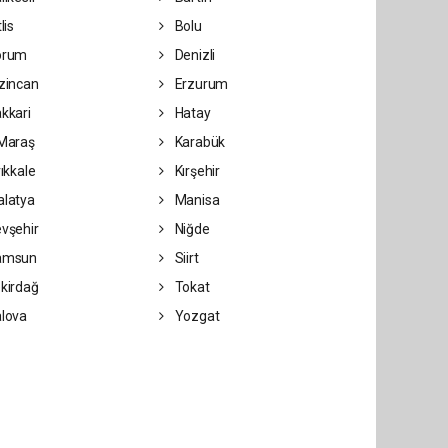
lis
Bolu
orum
Denizli
zincan
Erzurum
kkari
Hatay
Maraş
Karabük
rıkkale
Kırşehir
latya
Manisa
vşehir
Niğde
amsun
Siirt
kirdağ
Tokat
lova
Yozgat