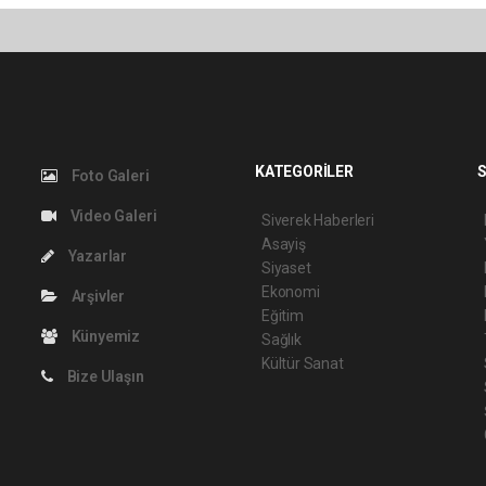
KATEGORİLER
S
Foto Galeri
Video Galeri
Siverek Haberleri
Asayiş
Yazarlar
Siyaset
Ekonomi
Arşivler
Eğitim
Künyemiz
Sağlık
Kültür Sanat
Bize Ulaşın