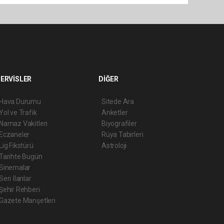
ERVİSLER
DİĞER
Hava Durumu
Sitede Ara
Yol ve Trafik
Anketler
Namaz Vakitleri
Biyografiler
Eczaneler
Rüya Tabirleri
Lig Fikstürü
Astroloji
Tarihte Bugün
Sinemalar
Seri İlanlar
Şehir Rehberi
Gazete Manşetleri