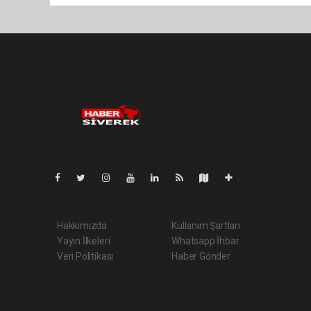
Pro-0.029
Hakkımızda
Kullanım Şartları
Yayın İlkeleri
Whatsapp İhbar
Veri Politikası
Haber Gönder