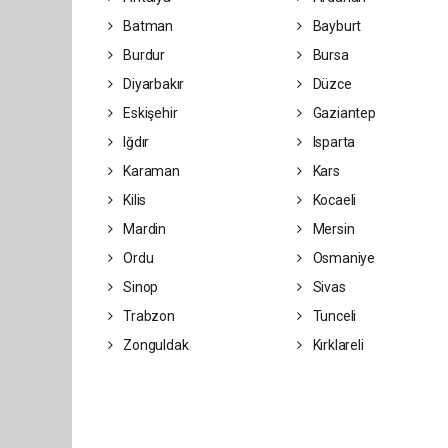
Batman
Bayburt
Burdur
Bursa
Diyarbakır
Düzce
Eskişehir
Gaziantep
Iğdır
Isparta
Karaman
Kars
Kilis
Kocaeli
Mardin
Mersin
Ordu
Osmaniye
Sinop
Sivas
Trabzon
Tunceli
Zonguldak
Kırklareli